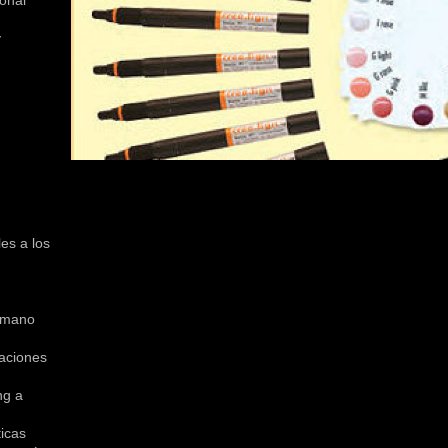
onal
y
es a los
a mano
aciones
ng a
ticas