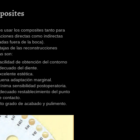
posites
 usar los composites tanto para
aciones directas como indirectas
adas fuera de la boca).
tajas de las reconstrucciones
as son:
acilidad de obtención del contorno
decuado del diente.
xcelente estética.
uena adaptación marginal.
ínima sensibilidad postoperatoria.
decuado restablecimiento del punto
e contacto.
lto grado de acabado y pulimento.