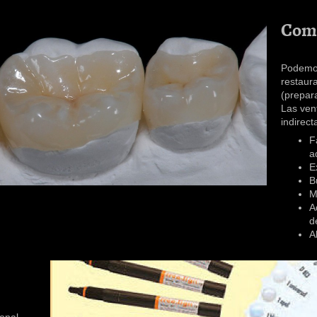
Com
Podemos
restaur
(prepar
Las ven
indirect
F
a
E
B
M
A
d
A